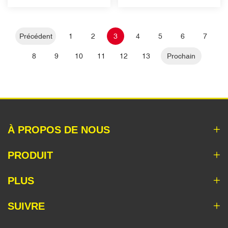
Précédent
1
2
3
4
5
6
7
8
9
10
11
12
13
Prochain
À PROPOS DE NOUS
PRODUIT
PLUS
SUIVRE